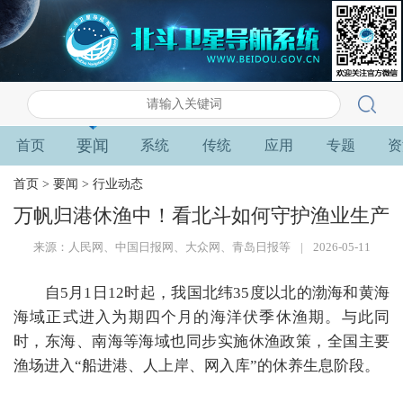
要闻
首页
系统
传统
应用
专题
资
首页
>
要闻
>
行业动态
万帆归港休渔中！看北斗如何守护渔业生产
来源：人民网、中国日报网、大众网、青岛日报等
|
2026-05-11
自
5
月
1
日
12
时起，我国北纬
35
度以北的渤海和黄海
海域正式进入为期四个月的海洋伏季休渔期。与此同
时，东海、南海等海域也同步实施休渔政策，全国主要
渔场进入
“
船进港、人上岸、网入库
”
的休养生息阶段。