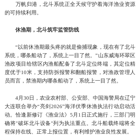
万帆归港，北斗系统正全天候守护着海洋渔业资源
的可持续利用。
休渔期，北斗筑牢监管防线
“
以前休渔期最头疼的就是偷捕现象，现在有了北斗
系统，哪条船动了，系统上一目了然。
”
山东威海环翠区
渔政项目给辖区内渔船配备了北斗定位终端，其定位精
度优于
10
米，支持防拆报警和翻船报警，对渔政管理人
员而言，禁渔期内哪条船动了，系统上一目了然。
4
月
30
日，农业农村部、公安部、中国海警局在辽宁
大连联合举办
“
亮剑
2026”
海洋伏季休渔执法行动启动活
动。恰逢新修订《渔业法》
5
月
1
日正式施行，三部门明
确将
"
破坏北斗设备
"
列为执法重点。北斗船载终端将全
程保持在线、正常上报位置，有利维护渔业良性发展。