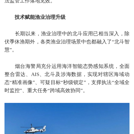
法监管工作落地见效。
技术赋能渔业治理升级
长期以来，渔业治理中的北斗应用已相当深入，除
伏季休渔期外，各类渔业治理场景中也都融入了
“
北斗智
慧
”
。
烟台海警局充分运用海洋智能态势感知系统，全面
整合雷达、
AIS
、北斗及涉海数据，实现对辖区海域动
态
“
精准画像
”
、可疑目标
“
秒级锁定
”
，支撑执法
“
全域全
时监控
”
、重大任务
“
跨域高效协同
”
。