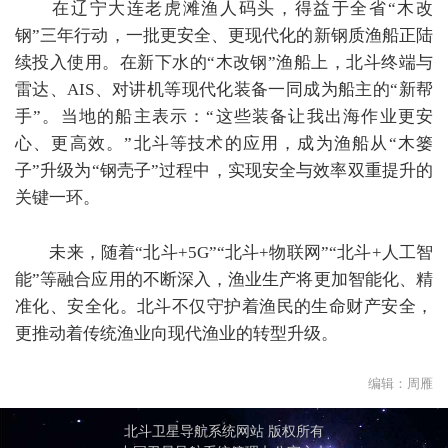
在辽宁大连老虎滩渔人码头，得益于全省
“
木改
钢
”
三年行动，一批更安全、更现代化的新钢质渔船正陆
续投入使用。在新下水的
“
木改钢
”
渔船上，北斗终端与
雷达、
AIS
、对讲机等现代化装备一同成为船主的
“
新帮
手
”
。当地的船主表示：
“
这些装备让我出海作业更安
心、更高效。
”
北斗等技术的应用，成为渔船从
“
木篓
子
”
升级为
“
钢壳子
”
过程中，实现安全与效率双重提升的
关键一环。
未来，随着
“
北斗
+5G”“
北斗
+
物联网
”“
北斗
+
人工智
能
”
等融合应用的不断深入，渔业生产将更加智能化、精
准化、安全化。北斗不仅守护着渔民的生命财产安全，
更推动着传统渔业向现代渔业的转型升级。
编辑：周雁
北斗卫星导航系统网站 版权所有