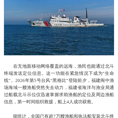
在无地面移动网络覆盖的远海，渔民也能通过北斗
终端发送定位信息。这一功能在紧急情况下成为
“
生命
线
”
。
2026
年第
5
号台风
“
黑格比
”
登陆前夕，福建闽中渔
场海域一艘渔船突然失去动力，福建省海洋与渔业局通
过船载北斗示位仪迅速掌握求助渔船的定位及周边渔船
信息，第一时间组织救援，船上
4
人成功获救。
据统计，全国已有超
7
万艘渔船和执法船安装北斗终